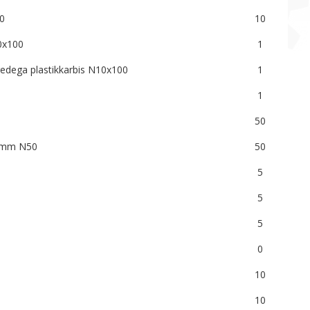
0
10
0x100
1
edega plastikkarbis N10x100
1
1
50
6 mm N50
50
5
5
5
0
10
10