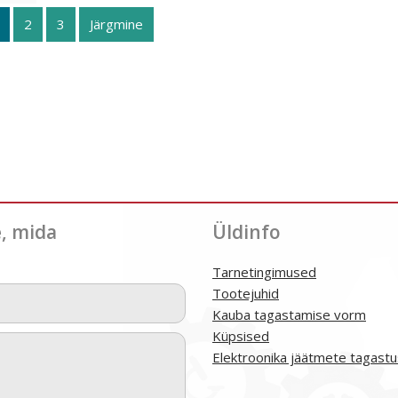
2
3
Järgmine
e, mida
Üldinfo
Tarnetingimused
Tootejuhid
Kauba tagastamise vorm
Küpsised
Elektroonika jäätmete tagastu