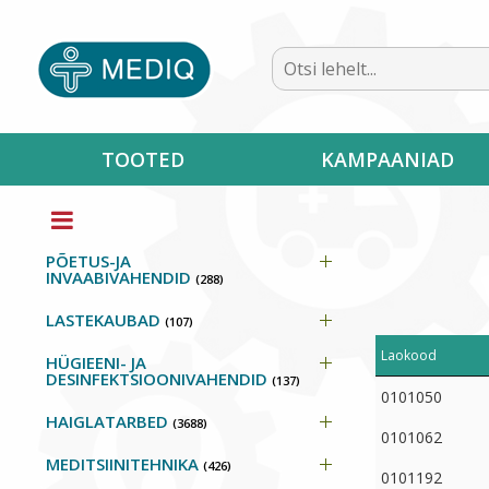
TOOTED
KAMPAANIAD
PÕETUS-JA
INVAABIVAHENDID
(288)
LASTEKAUBAD
(107)
Laokood
HÜGIEENI- JA
DESINFEKTSIOONIVAHENDID
(137)
0101050
HAIGLATARBED
(3688)
0101062
MEDITSIINITEHNIKA
(426)
0101192