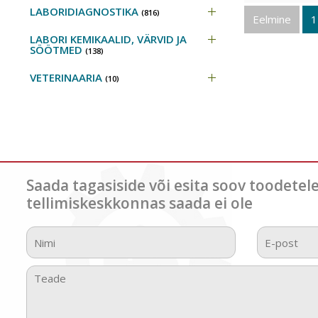
LABORIDIAGNOSTIKA
(816)
Eelmine
1
LABORI KEMIKAALID, VÄRVID JA
SÖÖTMED
(138)
VETERINAARIA
(10)
Saada tagasiside või esita soov toodetel
tellimiskeskkonnas saada ei ole