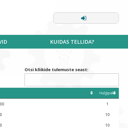
VID
KUIDAS TELLIDA?
Otsi kõikide tulemuste seast:
Hulgipakk
000
1
0
10
0
10