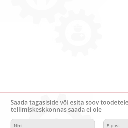
Saada tagasiside või esita soov toodetel
tellimiskeskkonnas saada ei ole